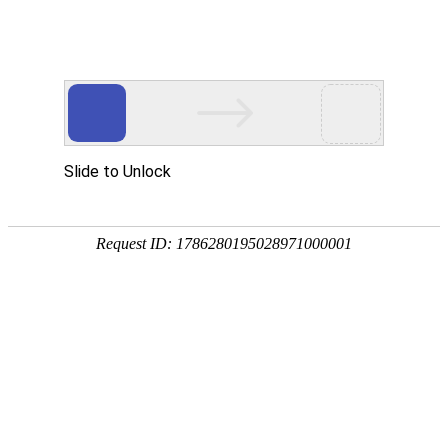
首页
气候变化
技术方法
碳储碳汇
碳循环
气候变化背景下
详细信息
下载全文
作者：
梁荣
;
陈秉正
关键词：气候变化;;极端天气事件;;损失分布
机构：清华大学经济管理学院中国保险与风险研究中心;