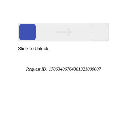
首页
气候变化
技术方法
碳储碳汇
碳循环
不同海拔和坡向
详细信息
下载全文
作者：
乔晶晶
;
王童
;
潘磊
;
孙玉军
关键词：马尾松;;海拔梯度;;坡向水平;;树木年轮;;气候变化
机构：北京林业大学森林资源和环境管理国家林业局重点开放性实验室;