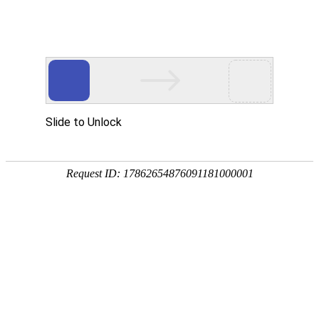
首 页
数字资源
地学专题
服务
地学快讯（
详细信息
来源：
情报研究室
发布日期：
2024年10月16日
地学快讯（2024年第37
产品名称：
2024年10月16日
出版时间：
王海华、孙君一、王铭
编 著 者：