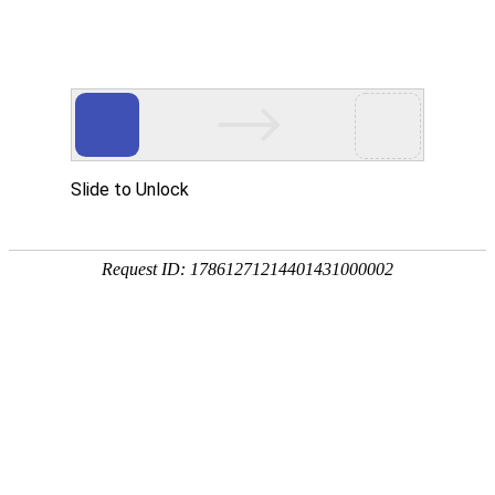
首 页
数字资源
地学专题
服务
地学快讯（
详细信息
来源：
情报研究室
发布日期：
2024年11月6日
地学快讯（2024年第40
产品名称：
2024年11月6日
出版时间：
王海华、王铭晗、孙君
编 著 者：