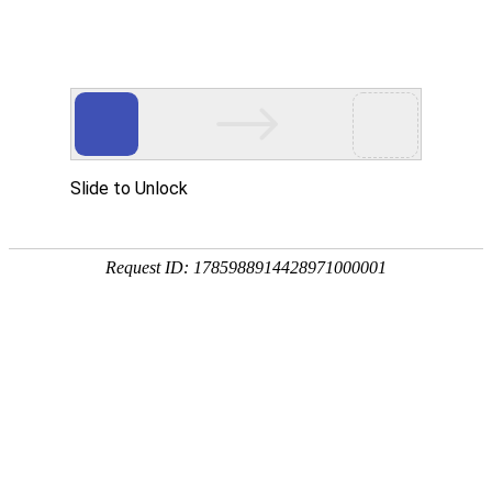
首 页
数字资源
地学专题
服务
中国地质调查局ESI
详细信息
来源：
科学计量与科技评价研究室
发布日期：
2026年2月
中国地质调查局ESI高被
产品名称：
2026年2月
出版时间：
李玉馨、王鑫、宋韦剑
编 著 者：