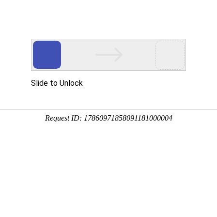
读者指
公务邮
地学专题
服务项目
地质云
本馆概况
铀矿专辑（2023年第1期）
：
2023年5月5日
铀矿专辑（2023年第1期）
2023年5月5日
陈晶 王春宁