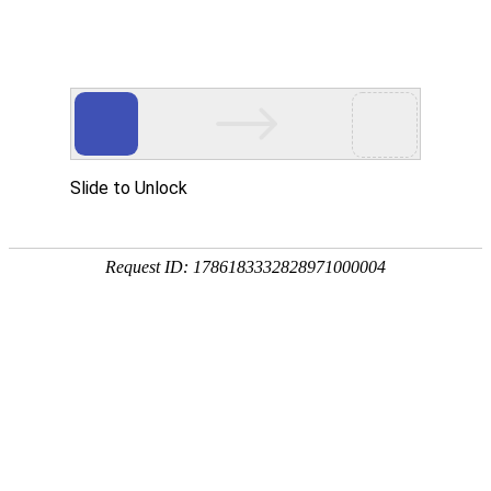
首 页
数字资源
地学专题
服务
地球深部
详细信息
来源：
中国地质调查局地学文献中心
发布日期：
2023年3月8日
地球深部探测专辑（202
产品名称：
2023年3月8日
出版时间：
陈晶 赵小平
编 著 者：