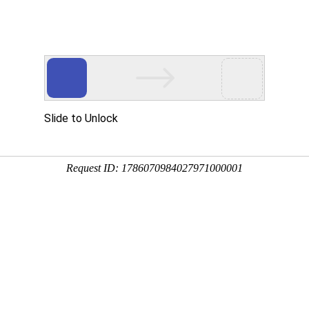
读者指
公务邮
地学专题
服务项目
地质云
本馆概况
地学新书推介（2025年第3期）
：
2025年8月
地学新书推介（2025年第3期）
2025年8月
文献资源室