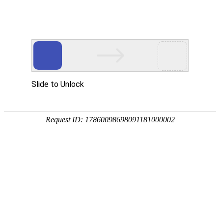
首 页
数字资源
地学专题
服务
地学新
详细信息
来源：
地学文献中心
发布日期：
2026年5月
地学新书推介（2026年
产品名称：
2026年5月
出版时间：
文献资源室
编 著 者：