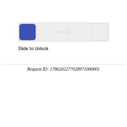
[地质云]地热
文献下载
文献速递
地热标准
当前位置：地热标准-->
1.
地热能术语
标准号：NB/T 10097-2018
实施日期：2019-03-01
2.
中低温地热资源节约集约利用评价规程
标准号：DB12/T 816-2018
实施日期：2018-09-01