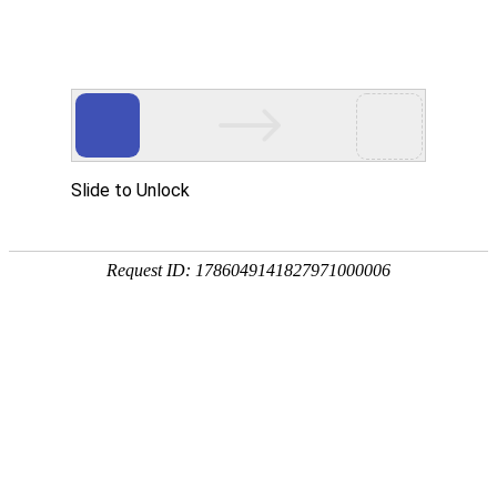
[地质云]干热岩
文献下载
文献速递
中图分类法(1)
在“
干热岩文献专题
”中，
命中：
1
条，耗
经济(1)
1.
基于CNKI和CiteSpace的
文化、科学、教育、体育(1)
作者：
万晓帆
;
张昊
关键词：
地热
;
中国知网
;
CiteSpace
来源文献：科技和产业
年：2021