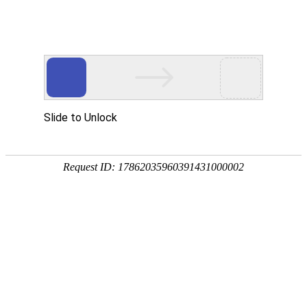
[地质云]干热岩
文献下载
文献速递
中图分类法(67)
在“
干热岩文献专题
”中，
命中：
67
条，耗
经济(1)
1.
我国
干热岩
资源分布及勘探:进
天文学、地球科学(37)
工业技术(1)
作者：
蔺文静
;
王贵玲
;
邵景力
;
甘
关键词：
干热岩
;
成因类型
;
勘查
方
来源文献：地质学报
年：2021
2.
干热岩勘查
评价指标与形成条
作者：
刘德民
;
张昌生
;
孙明行
;
韦