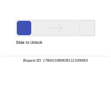
[地质云]干热岩
文献下载
文献速递
中图分类法(2)
在“
干热岩文献专题
”中，
命中：
2
条，耗
工业技术(1)
1.
干热岩人工裂隙三维流动传热
作者：
冯雨晴
;
汪道兵
;
秦浩
;
张凯
关键词：
干热岩
;
单裂隙
;
数值模拟
来源文献：北京石油化工学院学报
年：2021
2.
干热岩亚临界裂纹扩展的实验
作者：
汪道兵
;
秦浩
;
马海燕
;
王丽