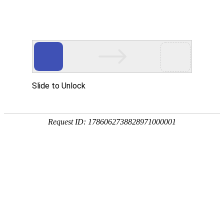
[地质云]干热岩
文献下载
文献速递
中图分类法(1)
在“
干热岩文献专题
”中，
命中：
1
条，耗
经济(1)
1.
基于CNKI和CiteSpace的国内
文化、科学、教育、体育(1)
作者：
万晓帆
;
张昊
关键词：
地热
;
中国知网
;
CiteSpace
来源文献：科技和产业
年：2021