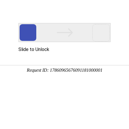
命中：
1
条，耗时：小于0.01 秒
究现状与展望分析
许明标
;
宋建建
破岩
;
高温钻井液
;
高温水泥浆
;
热提取