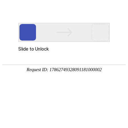
[地质云]地热
文献下载
文献速递
地热标准
中图分类法(3)
在“
地热文献专题
”中，
命中：
3
条，耗时
天文学、地球科学(2)
1.
干热岩热储建造的
二氧化碳爆
工业技术(1)
作者：
夏杰勤
;
窦斌
;
徐超
;
田红
;
郑
关键词：
储层建造
;
干热岩
;
二氧化
来源文献：钻探工程
年：2021
2.
干热岩热储层CO_2致裂机理
作者：
李美晨