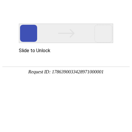
首 页
数字资源
地学专题
服务
地学发现
地智搜索
电子图书
地质
资源动态
文献速递
新书推介
院士服务
地学快讯
国家科研论文和科技信息高端交流平台开..
(2025-06-25)
万方选题开通
Ebook Central外文原版电子书开通试用..
(2024-04-23)
Taylor & Fra