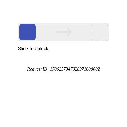
[地质云]地热
文献下载
文献速递
地热标准
中图分类法(1)
在“
地热文献专题
”中，
命中：
1
条，耗时
工业技术(1)
1.
复合地热井式深井地埋管换热
作者：
马玖辰
;
张秋丽
;
易飞羽
;
李
关键词：
地热能
;
传热
;
解析模型
;
来源文献：太阳能学报
年：2021