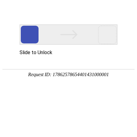
深部探测
文献下载
文献速递
中图分类法(1)
在“
深部探测文献专题
”中，
命中：
1
条，
天文学、地球科学(1)
1.
超深层时频电磁勘探配套技术
作者：
刘云祥
;
庞恒昌
;
胡祖志
;
司
关键词：
时频电磁法
;
大功率发射系
会议录名称：SPG/SEG南京2020
年：2020