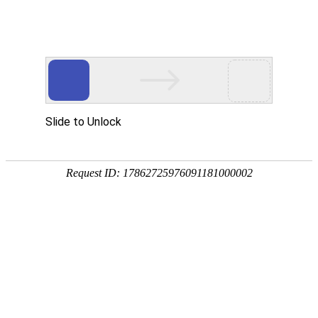
首 页
数字资源
地学专题
服务
地学发现
地智搜索
电子图书
地质
资源动态
文献速递
新书推介
院士服务
地学快讯
国家科研论文和科技信息高端交流平台开..
(2025-06-25)
万方选题开通
Ebook Central外文原版电子书开通试用..
(2024-04-23)
Taylor & Fra