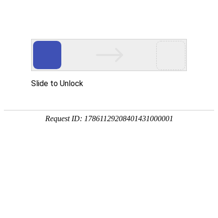
深部探测
文献下载
文献速递
中图分类法(14)
在“
深部探测文献专题
”中，
命中：
14
条
天文学、地球科学(8)
1.
基于核磁共振测井的天然淡水
作者：
侯秋元
;
李长文
;
黄文松
;
李
关键词：
测井评价
;
天然淡水冲刷
;
刊名：测井技术
年：2020
2.
Orinoco重油带冲刷带
测井响应
作者：
陈和平
;
陈皓
;
李长文
;
王玉