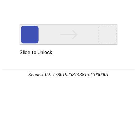
深部探测
文献下载
文献速递
在“
深部探测文献专题
”中，
命中：
1
条，耗时：小于0.01 秒
1.
Medical Event Management for Future Deep Space Exploration Missions t
作者：
Jamie M. Robertson
;
Roger
D.
Dias
;
Avni Gupta
;
Thomas Marshburn
;
... Steve
关键词：
Space medicine
;
Emergency
;
Nontechnical skills
;
Human behavior
刊名：Journal of Surgical Research
年：2020