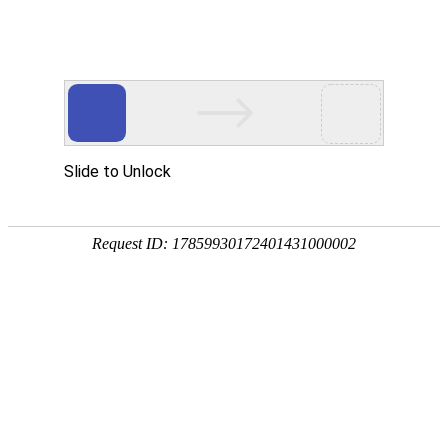
首 页
数字资源
地学专题
服务
您当前的位置：关于我们 >> 地质图书馆分类法
地质图书馆分类法
（第四版）
本书是为地学类图书馆馆藏文献分类而修编的工具书。本《分类法》充分考
地学及相关学科类目进行了详尽、系统的揭示，主要内容包括：分类简表、
本书可作为地学类图书馆工作人员分类地学文献的依据，也是地学工作者
中地学部分的分类也有着重要的参考价值。